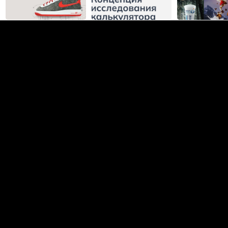
Кира Железнова
2D иллюстрация
Саратов
866
6
Виталия Романовская