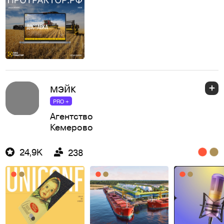
мэйк
PRO +
Агентство
Кемерово
24,9K
238