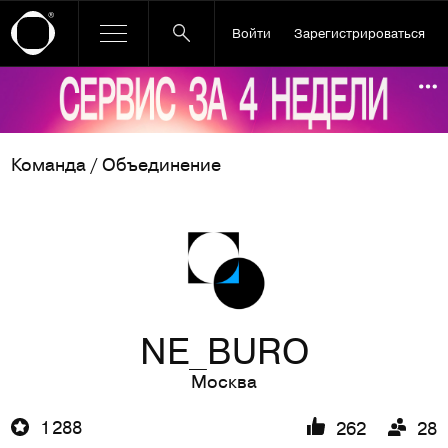
Войти
Зарегистрироваться
Ссылка баннера
По
Команда / Объединение
NE_BURO
Москва
1 288
262
28