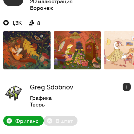
2D иллюстрация
Воронеж
1,3K
8
Greg Sdobnov
Графика
Тверь
Фриланс
В штат