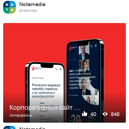
Notamedia
Агентство
Корпоративный сайт рекрутинговой компании UNITY
40
846
Интерфейсы
Notamedia