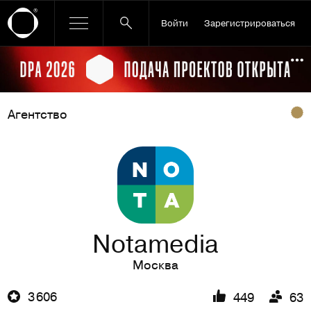
Войти
Зарегистрироваться
Ссылка баннера
По
Агентство
Notamedia
Москва
3 606
449
63