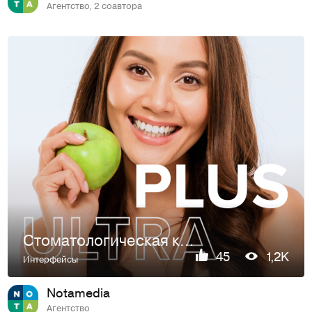
Агентство, 2 соавтора
Стоматологическая клиника PlusUltra
45
1,2K
Интерфейсы
Notamedia
Агентство