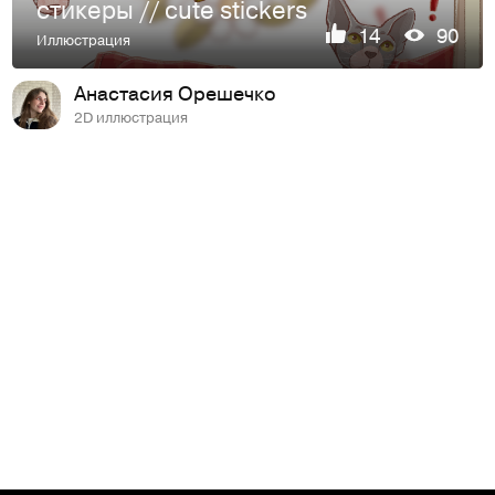
стикеры // cute stickers
14
90
Иллюстрация
Анастасия Орешечко
2D иллюстрация