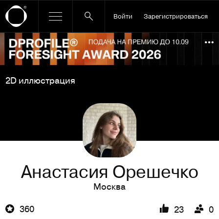
Войти
Зарегистрироваться
Ссылка баннера
По
2D иллюстрация
Анастасия Орешечко
Москва
360
23
0