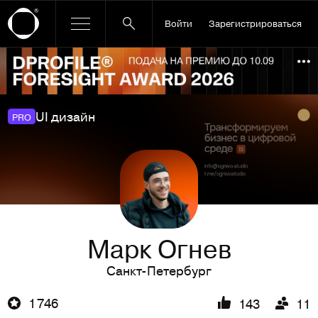
Войти
Зарегистрироваться
Ссылка баннера
По
UI дизайн
PRO
Марк Огнев
Санкт-Петербург
1 746
143
11