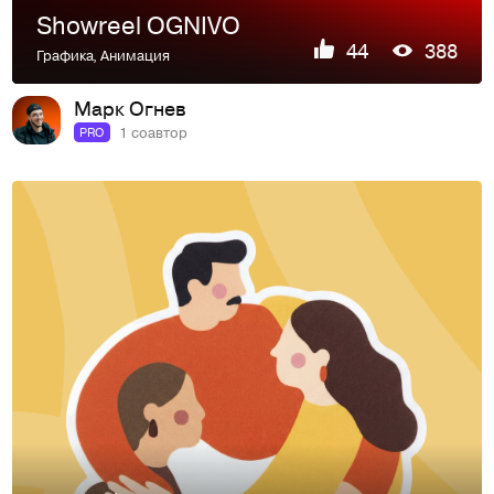
Showreel OGNIVO
44
388
Графика
,
Анимация
Марк Огнев
1 соавтор
PRO