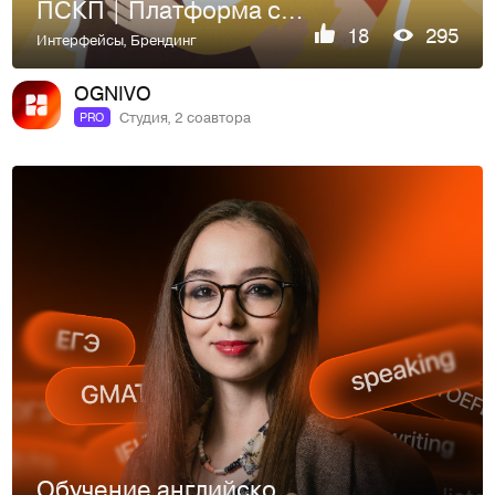
ПСКП | Платформа сообщества психотерапевтов
18
295
Интерфейсы
,
Брендинг
OGNIVO
Студия, 2 соавтора
PRO
Обучение английскому языку | Алина Джафарова | Website