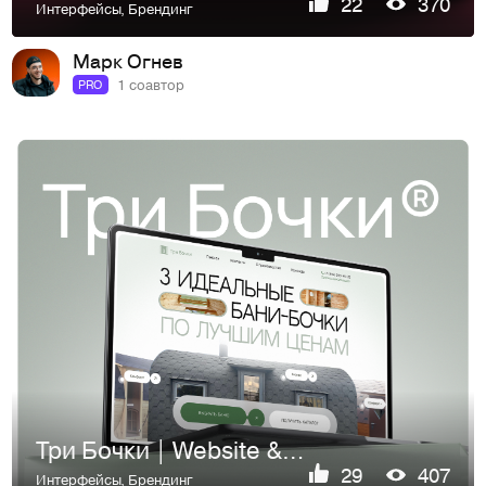
22
370
Интерфейсы
,
Брендинг
Марк Огнев
1 соавтор
PRO
Три Бочки | Website & Branding
29
407
Интерфейсы
,
Брендинг