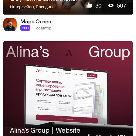
30
507
Интерфейсы
,
Брендинг
Марк Огнев
1 соавтор
PRO
Alina's Group | Website