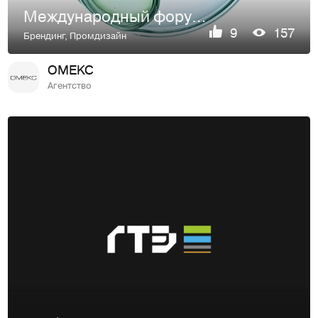
Международный форум IPhEB
9
157
Брендинг
,
Промдизайн
OMEKC
Агентство