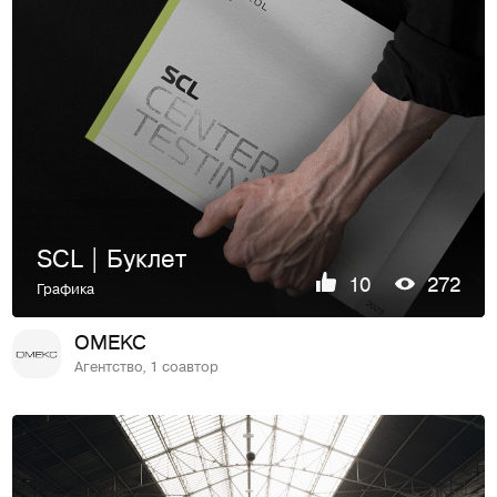
SCL | Буклет
10
272
Графика
OMEKC
Агентство, 1 соавтор