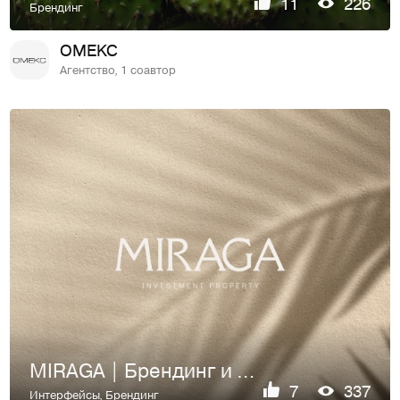
11
226
Брендинг
OMEKC
Агентство, 1 соавтор
MIRAGA | Брендинг и веб-сайт девелопера на Бали
7
337
Интерфейсы
,
Брендинг