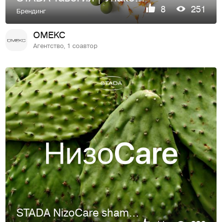
8
251
Брендинг
OMEKC
Агентство, 1 соавтор
STADA NizoCare shampoo | Упаковка