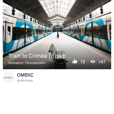
Train to Crimea | Графика
15
147
Брендинг
,
Промдизайн
OMEKC
Агентство