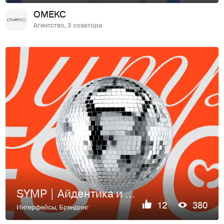
OMEKC
Агентство, 3 соавтора
SYMP | Айдентика и многостраничный сайт на Tilda
12
380
Интерфейсы
,
Брендинг