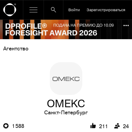
Войти
Зарегистрироваться
Ссылка баннера
По
Агентство
OMEKC
Санкт-Петербург
1 588
211
24