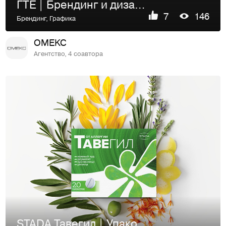
ГТЕ | Брендинг и дизайн-поддержка
7
146
Брендинг
,
Графика
OMEKC
Агентство, 4 соавтора
STADA Тавегил | Упаковка