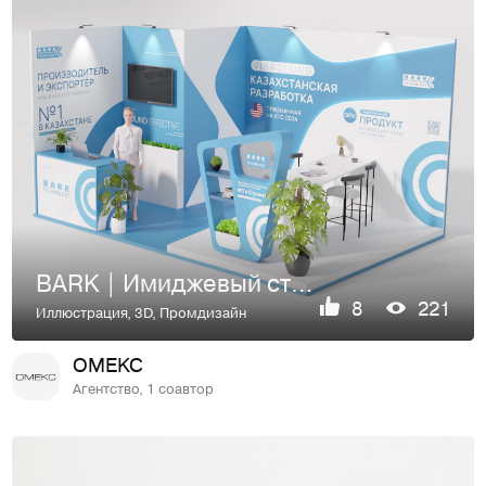
BARK | Имиджевый стенд
8
221
Иллюстрация
,
3D
,
Промдизайн
OMEKC
Агентство, 1 соавтор