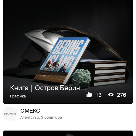
Книга | Остров Беринга
13
276
Графика
OMEKC
Агентство, 3 соавтора