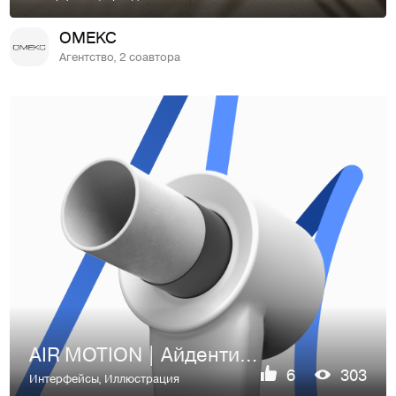
OMEKC
Агентство, 2 соавтора
AIR MOTION | Айдентика и цифровая экосистема для медтеха
6
303
Интерфейсы
,
Иллюстрация