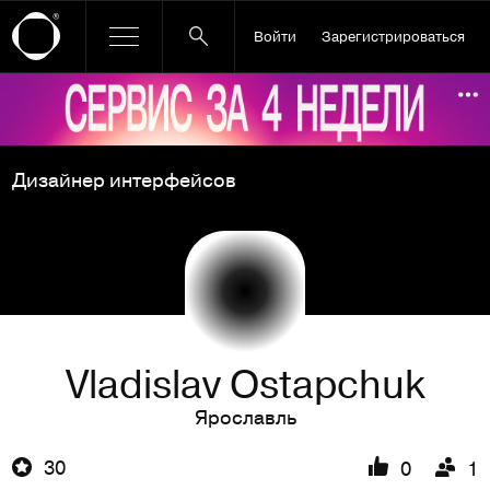
Войти
Зарегистрироваться
Ссылка баннера
По
Дизайнер интерфейсов
Vladislav Ostapchuk
Ярославль
30
0
1