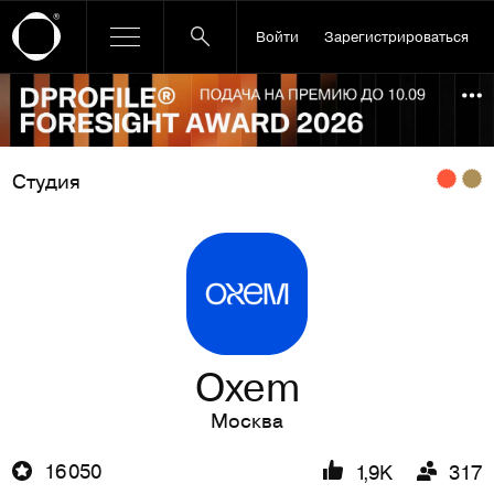
Войти
Зарегистрироваться
Ссылка баннера
По
Студия
Oxem
Москва
16 050
1,9K
317