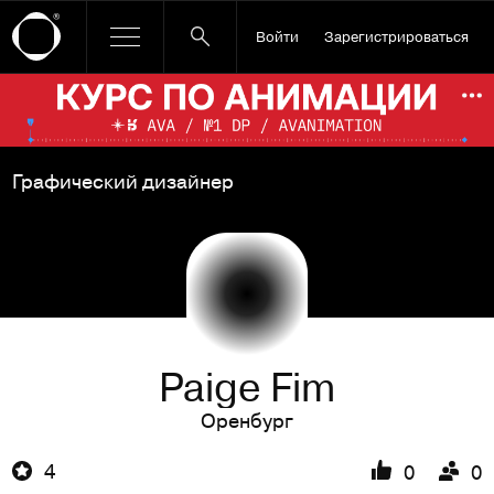
Войти
Зарегистрироваться
Ссылка баннера
По
Графический дизайнер
Paige Fim
Оренбург
4
0
0