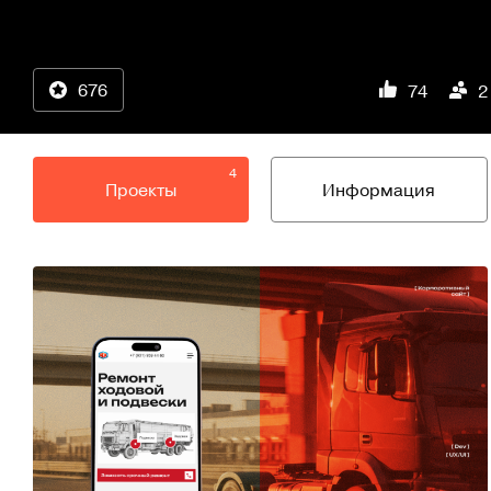
676
74
2
4
Проекты
Информация