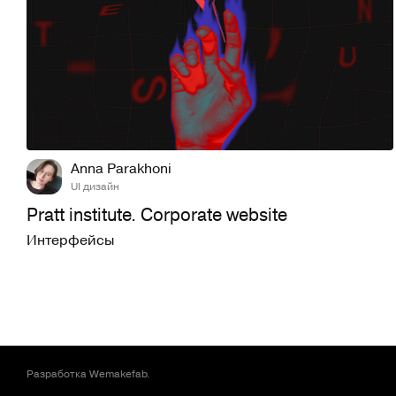
30
590
Anna Parakhoni
UI дизайн
Pratt institute. Сorporate website
Интерфейсы
Разработка
Wemakefab
.