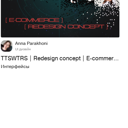
14
621
Anna Parakhoni
UI дизайн
TTSWTRS | Redesign concept | E-commerce
Интерфейсы