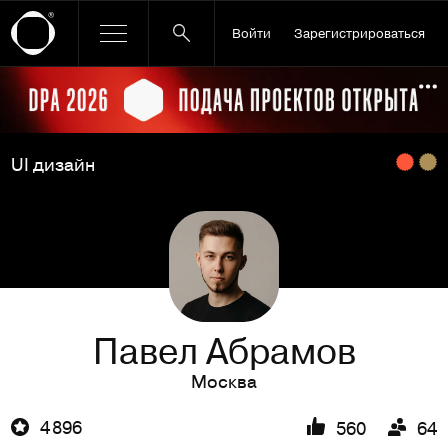
Войти
Зарегистрироваться
Ссылка баннера
По
UI дизайн
Павел Абрамов
Москва
4 896
560
64