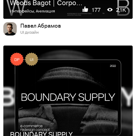
Woods Bagot | Corporate Website
177
2,1K
Интерфейсы
,
Анимация
Павел Абрамов
UI дизайн
DP
UI
BOUNDARY SUPPLY | E-commerce Redesign