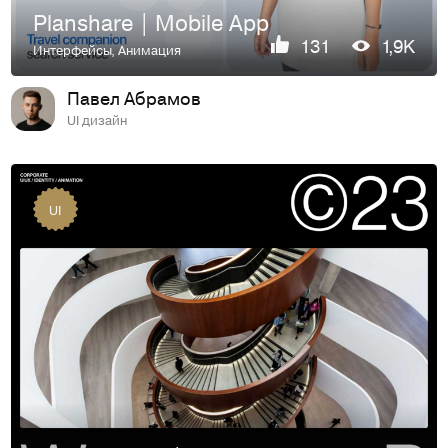
Planshare | Mobile App
131
1,9K
Интерфейсы
,
Анимация
Павел Абрамов
UI дизайн
UI