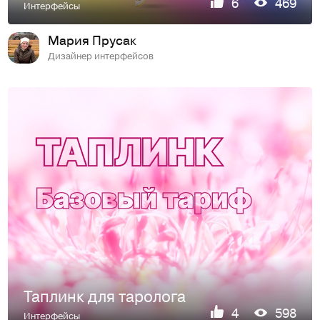
6
469
Интерфейсы
Мария Прусак
Дизайнер интерфейсов
Таплинк для таролога
4
598
Интерфейсы