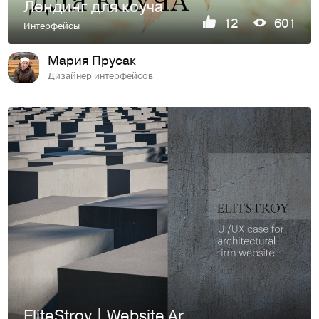
Лендинг для коуча
12
601
Интерфейсы
Мария Прусак
Дизайнер интерфейсов
EliteStroy | Website Architect and building company