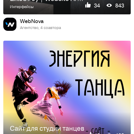
34
843
Интерфейсы
WebNova
Агентство, 4 соавтора
Сайт для студии танцев