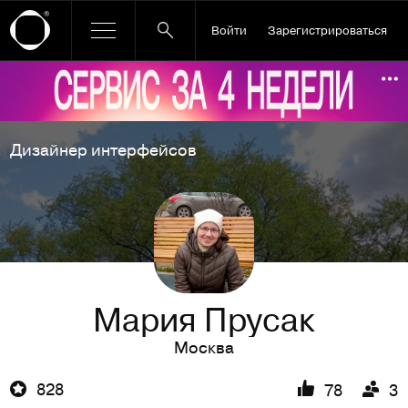
Войти
Зарегистрироваться
Ссылка баннера
По
Дизайнер интерфейсов
Мария Прусак
Москва
828
78
3