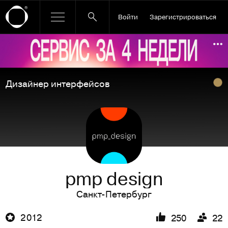
Войти
Зарегистрироваться
Ссылка баннера
По
Дизайнер интерфейсов
pmp design
Санкт-Петербург
2 012
250
22