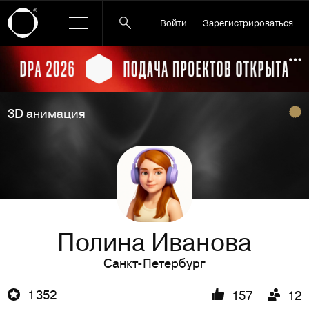
Войти
Зарегистрироваться
Ссылка баннера
По
3D анимация
Полина Иванова
Санкт-Петербург
1 352
157
12