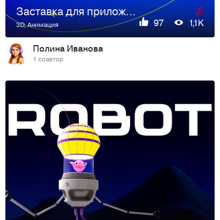
Заставка для приложения Ozon
97
1,1K
3D
,
Анимация
Полина Иванова
1 соавтор