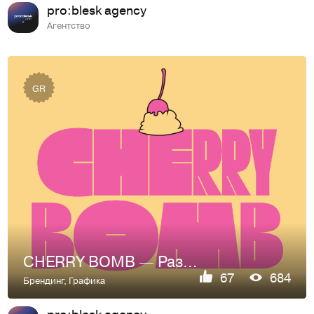
pro:blesk agency
Агентство
GR
CHERRY BOMB — Разработка шрифта
67
684
Брендинг
,
Графика
pro:blesk agency