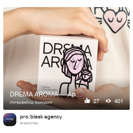
DREMA AROMA — Ароматические свечи с запахом ностальгии
27
401
Интерфейсы
,
Брендинг
pro:blesk agency
Агентство