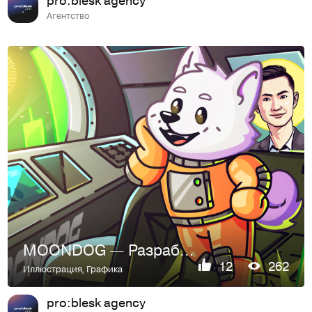
Агентство
MOONDOG — Разработка визуального стиля
12
262
Иллюстрация
,
Графика
pro:blesk agency