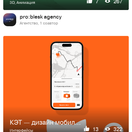
7
267
3D
,
Анимация
pro:blesk agency
Агентство, 1 соавтор
КЭТ — дизайн мобильного приложения
13
322
Интерфейсы