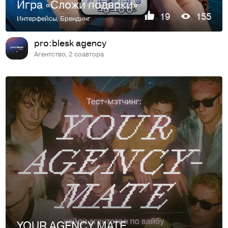
Игра «Сложи подарки»
19
155
Интерфейсы
,
Брендинг
pro:blesk agency
Агентство, 2 соавтора
YOUR AGENCY MATE — найди агентство по вайбу