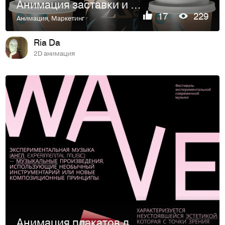
Анимация заставки и лого
17
229
Анимация
,
Маркетинг
Ria Da
2D анимация
Анимация плакатов для фестиваля