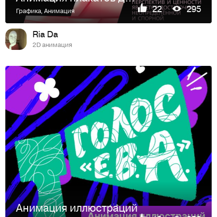
22
295
Графика
,
Анимация
Ria Da
2D анимация
Анимация иллюстраций