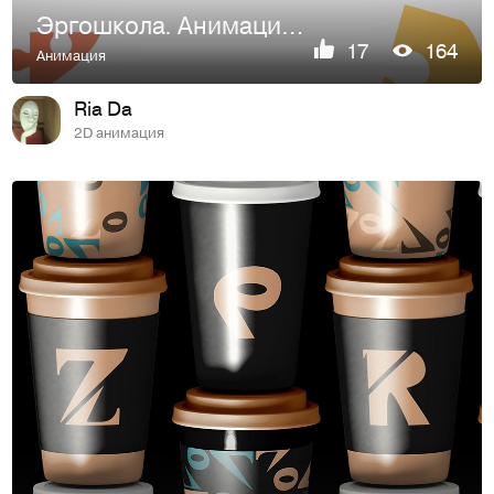
Эргошкола. Анимация логотипа и видеоролика
17
164
Анимация
Ria Da
2D анимация