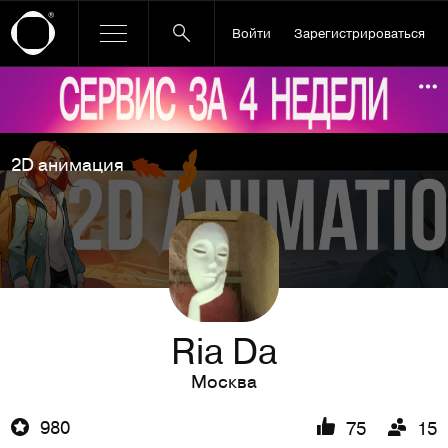
Войти
Зарегистрироваться
Ссылка баннера
По
2D анимация
Ria Da
Москва
980
75
15