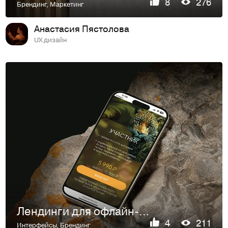
8
276
Брендинг
,
Маркетинг
Анастасия Пястолова
UX дизайн
Лендинги для офлайн-разборов и онлайн курса от наставника
4
211
Интерфейсы
,
Брендинг