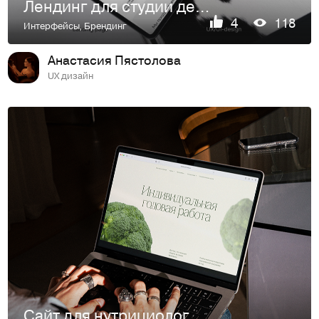
Лендинг для студии декора "Зефир"
4
118
Интерфейсы
,
Брендинг
Анастасия Пястолова
UX дизайн
Сайт для нутрициолога-психолога