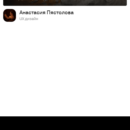
Анастасия Пястолова
UX дизайн