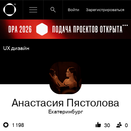
Войти
Зарегистрироваться
Ссылка баннера
По
UX дизайн
Анастасия Пястолова
Екатеринбург
1 198
30
0