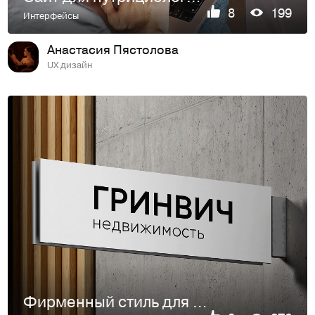
8
199
Интерфейсы
Анастасия Пястолова
UX дизайн
Фирменный стиль для девелопера