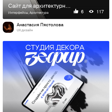
Сайт для архитектурного бюро
6
117
Интерфейсы
,
Архитектура
Анастасия Пястолова
UX дизайн