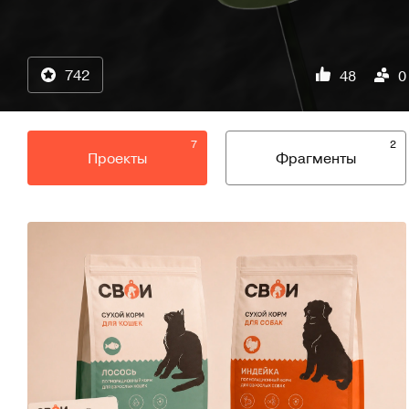
742
48
0
7
2
Проекты
Фрагменты