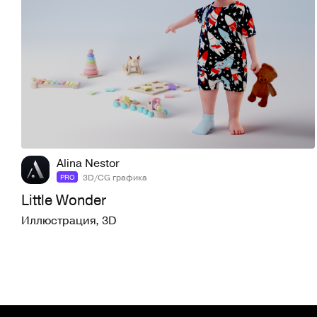
8
52
Alina Nestor
3D/CG графика
PRO
Little Wonder
Иллюстрация
,
3D