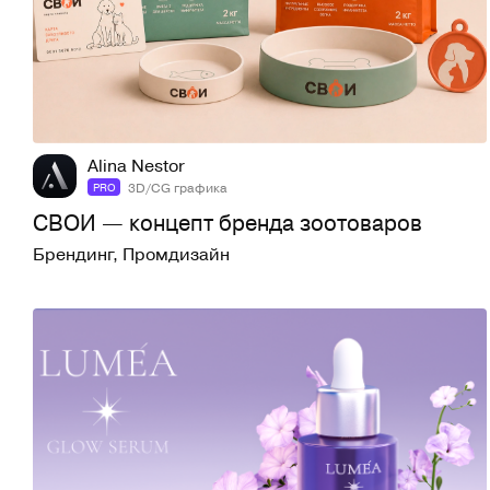
5
63
Alina Nestor
3D/CG графика
PRO
СВОИ — концепт бренда зоотоваров
Брендинг
,
Промдизайн