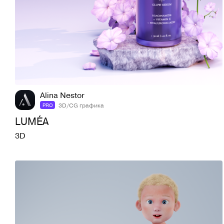
8
72
Alina Nestor
3D/CG графика
PRO
LUMÉA
3D