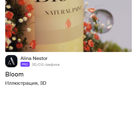
9
92
Alina Nestor
3D/CG графика
PRO
Bloom
Иллюстрация
,
3D