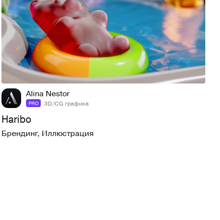
7
110
Alina Nestor
3D/CG графика
PRO
Haribo
Брендинг
,
Иллюстрация