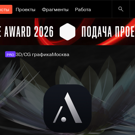
исты
Проекты
Фрагменты
Работа
3D/CG графика
Москва
PRO