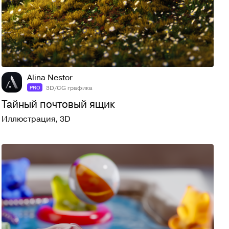
6
62
Alina Nestor
3D/CG графика
PRO
Тайный почтовый ящик
Иллюстрация
,
3D