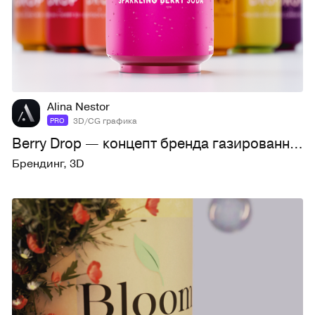
5
55
Alina Nestor
3D/CG графика
PRO
Berry Drop — концепт бренда газированных напитков
Брендинг
,
3D