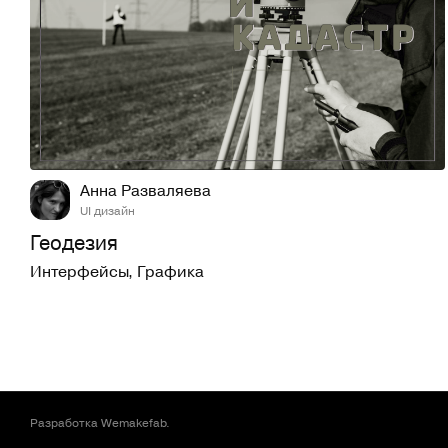
14
314
Анна Разваляева
UI дизайн
Геодезия
Интерфейсы
,
Графика
Разработка
Wemakefab
.