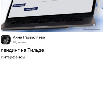
15
273
Анна Разваляева
UI дизайн
лендинг на Тильде
Интерфейсы