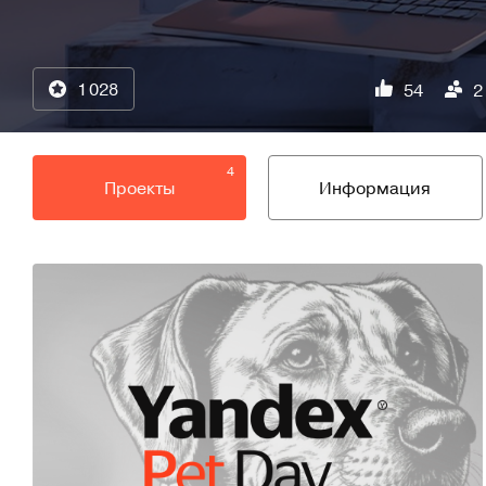
1 028
54
2
4
Проекты
Информация