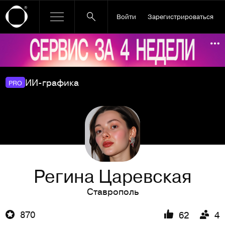
Войти
Зарегистрироваться
Ссылка баннера
По
ИИ-графика
PRO
Регина Царевская
Ставрополь
870
62
4