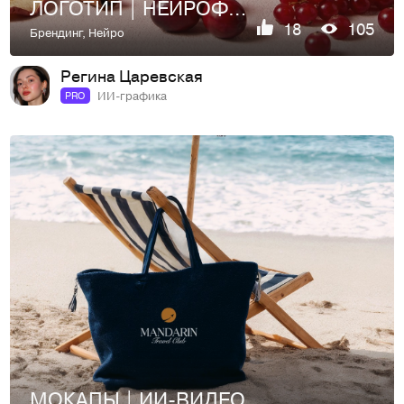
ЛОГОТИП | НЕЙРОФТОСЕССИЯ | ПОЛИГРАФИЯ | ИИ-АНИМАЦИЯ | MIRIS
18
105
Брендинг
,
Нейро
Регина Царевская
ИИ-графика
PRO
МОКАПЫ | ИИ-ВИДЕО | MANDARIN travel club | AI