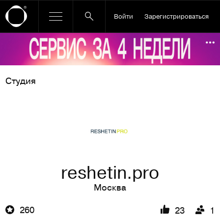
Войти
Зарегистрироваться
Ссылка баннера
По
Студия
reshetin.pro
Москва
260
23
1