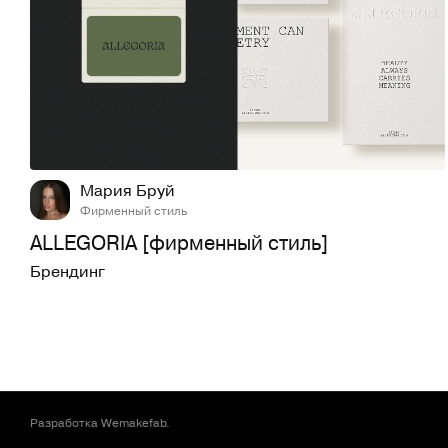
26
267
Мария Бруй
Фирменный стиль
ALLEGORIA [фирменный стиль]
Брендинг
Разработка
Wemakefab
.