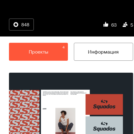
848
63
5
4
Проекты
Информация