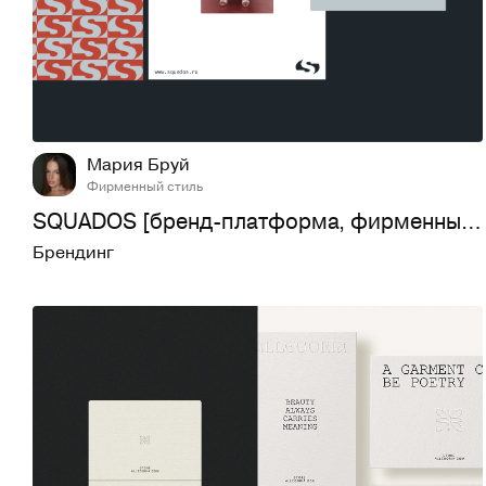
9
160
Мария Бруй
Фирменный стиль
SQUADOS [бренд-платформа, фирменный стиль, брендбук]
Брендинг