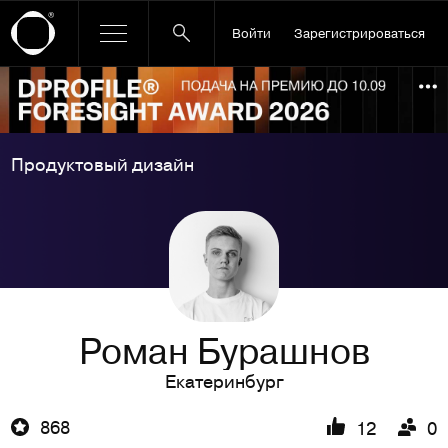
Войти
Зарегистрироваться
Ссылка баннера
По
Продуктовый дизайн
Роман Бурашнов
Екатеринбург
868
12
0