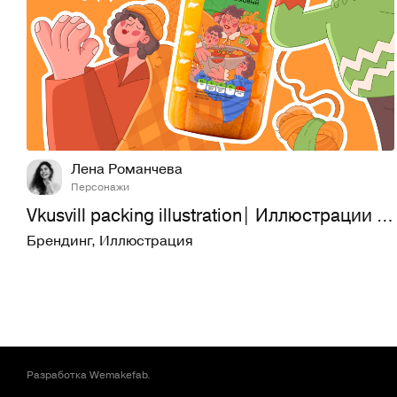
32
259
Лена Романчева
Персонажи
Vkusvill packing illustration| Иллюстрации для летних морсов
Брендинг
,
Иллюстрация
Разработка
Wemakefab
.