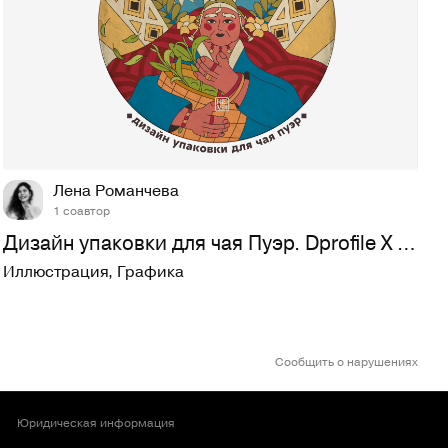
53
566
Лена Романчева
1 соавтор
Дизайн упаковки для чая Пуэр. Dprofile Х NEVA Х EGLITE Х Пе…
Иллюстрация
,
Графика
Сообщить о нарушениях
Юридическая информация