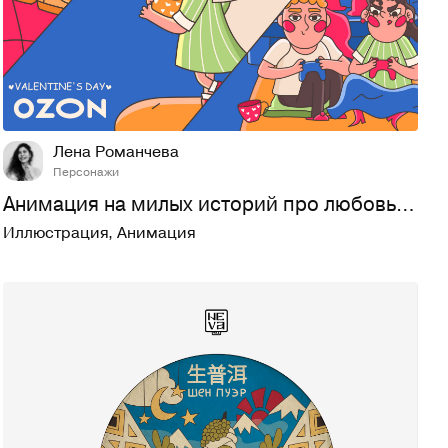
52
450
Лена Романчева
Персонажи
Анимация на милых историй про любовь| Ozon brand иллюстрации
Иллюстрация
,
Анимация