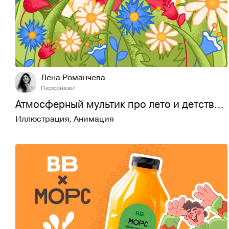
25
373
Лена Романчева
Персонажи
Атмосферный мультик про лето и детство | Ностальгия картинки
Иллюстрация
,
Анимация