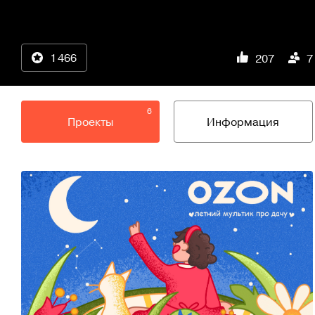
1 466
207
7
6
Проекты
Информация