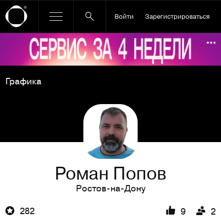
Войти
Зарегистрироваться
Ссылка баннера
По
Графика
Роман Попов
Ростов-на-Дону
282
9
2