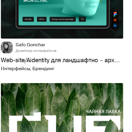
6
596
Safo Gonchar
Дизайнер интерфейсов
Web-site/Aidentity для ландшафтно – архитектурного бюро.
Интерфейсы
,
Брендинг