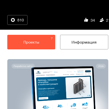
810
34
2
7
Проекты
Информация