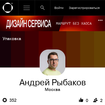
Войти
Зарегистрироваться
Ссылка баннера
По
Упаковка
Андрей Рыбаков
Москва
352
0
2