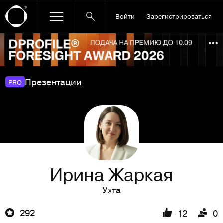
Войти
Зарегистрироваться
Ссылка баннера
По
Презентации
PRO
Ирина Жаркая
Ухта
292
12
0