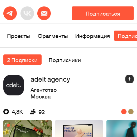
Подписаться
Проекты
Фрагменты
Информация
Подпи
2 Подписки
Подписчики
adelt agency
Агентство
Москва
4,8K
92