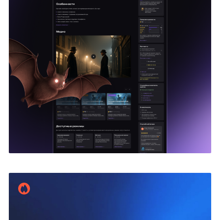
Игорь Фроловский
10