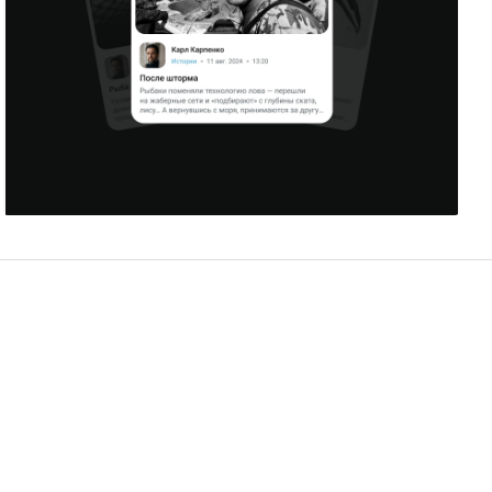
Даниил Бурлаков
11