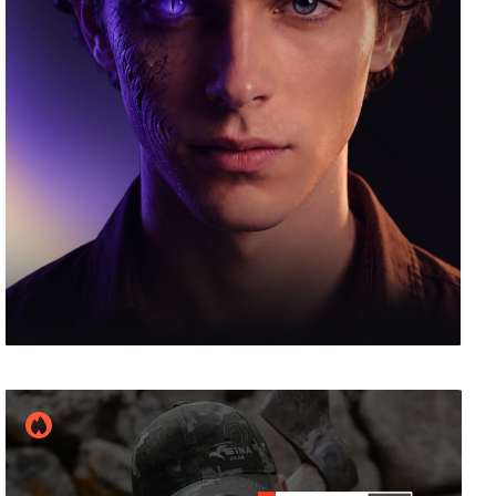
AffArts
13