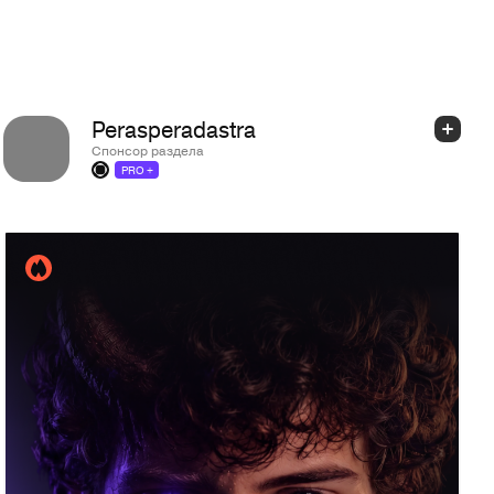
Perasperadastra
Спонсор раздела
PRO +