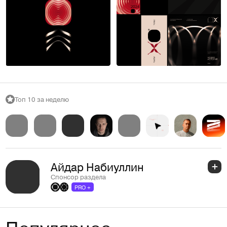
11
11
Топ 10 за неделю
Айдар Набиуллин
Спонсор раздела
PRO +