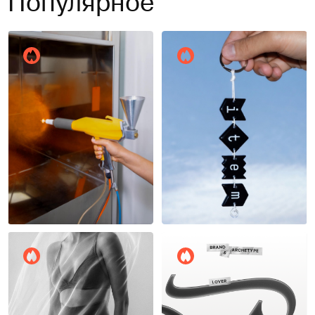
Популярное
Антон Пишун
Елизавета Найденова
11
13