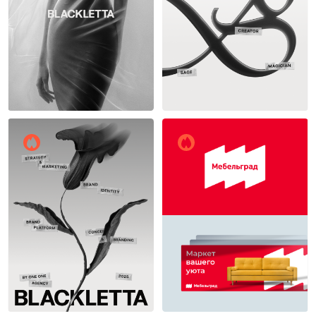
Один один
Один один
11
10
Один один
Вадим Бакалдин
10
15