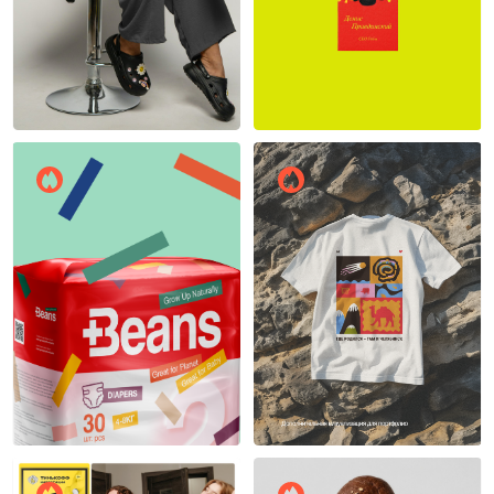
Владислав Вульман
14
13
ирина брюхова
15
13