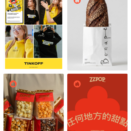
Дмитрий Козин
Светлана Калинова
22
24