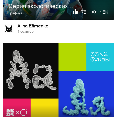
Серия экологических плакатов
75
1,5K
Графика
Alina Efimenko
1 соавтор