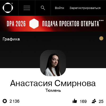
Войти
Зарегистрироваться
Ссылка баннера
По
Графика
Анастасия Смирнова
Тюмень
2 136
169
25