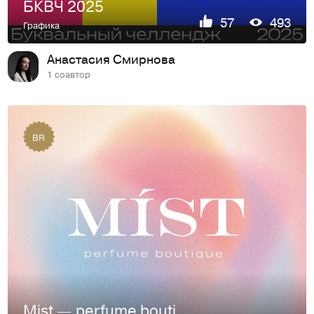
БКВЧ 2025
57
493
Графика
Анастасия Смирнова
1 соавтор
BR
Mist — perfume boutique