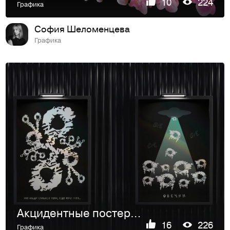
10
224
Графика
София Шеломенцева
Графика
Акцидентные постеры/плакаты
16
226
Графика