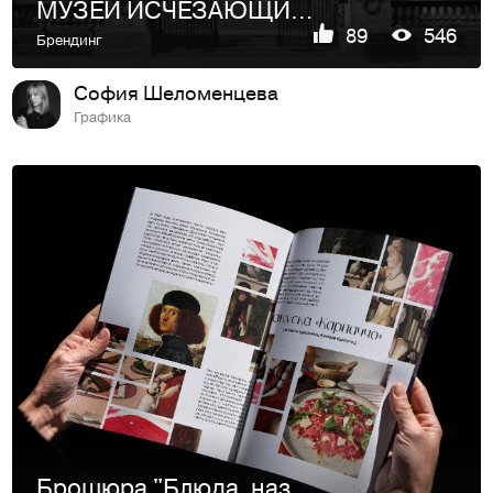
МУЗЕЙ ИСЧЕЗАЮЩИХ ЯЗЫКОВ / АЙДЕНТИКА
89
546
Брендинг
София Шеломенцева
Графика
Брошюра "Блюда, названные в честь известных личностей"