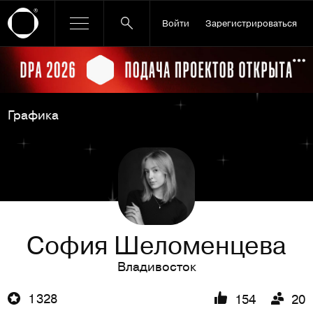
Войти
Зарегистрироваться
Ссылка баннера
По
Графика
София Шеломенцева
Владивосток
1 328
154
20