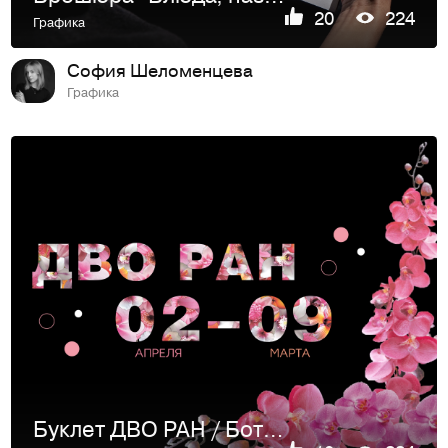
20
224
Графика
София Шеломенцева
Графика
Буклет ДВО РАН / Ботанический сад