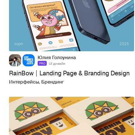
19
428
Юлия Голоунина
UI дизайн
PRO
RainBow | Landing Page & Branding Design
Интерфейсы
,
Брендинг