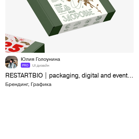
4
227
Юлия Голоунина
UI дизайн
PRO
RESTARTBIO | packaging, digital and event products
Брендинг
,
Графика