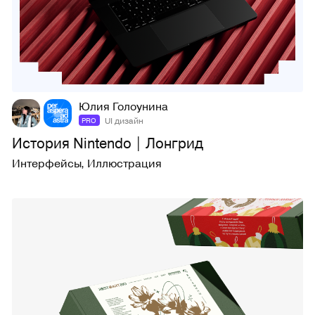
27
415
Юлия Голоунина
UI дизайн
PRO
История Nintendo | Лонгрид
Интерфейсы
,
Иллюстрация