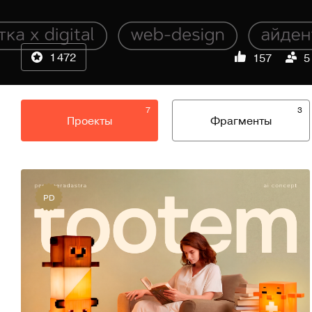
1 472
157
5
7
3
Проекты
Фрагменты
PD