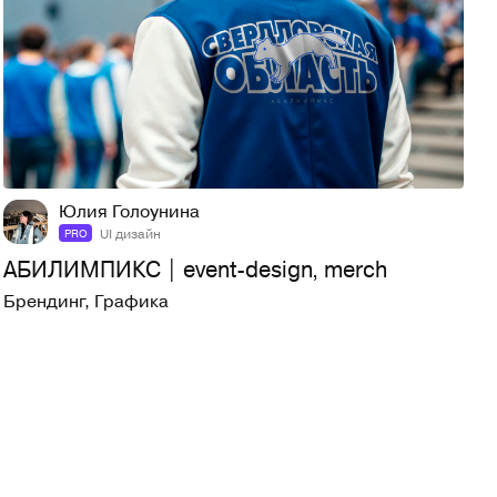
4
175
Юлия Голоунина
UI дизайн
PRO
АБИЛИМПИКС | event-design, merch
Брендинг
,
Графика