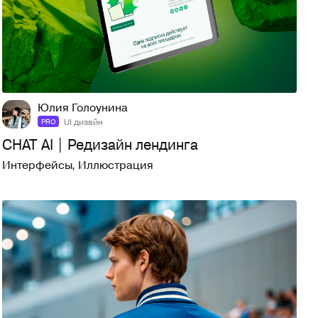
11
231
Юлия Голоунина
UI дизайн
PRO
CHAT AI | Редизайн лендинга
Интерфейсы
,
Иллюстрация