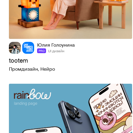
88
653
Юлия Голоунина
UI дизайн
PRO
tootem
Промдизайн
,
Нейро