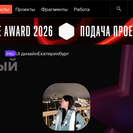
исты
Проекты
Фрагменты
Работа
UI дизайн
Екатеринбург
PRO