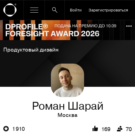
Войти
Зарегистрироваться
Ссылка баннера
По
Продуктовый дизайн
Роман Шарай
Москва
1 910
169
70