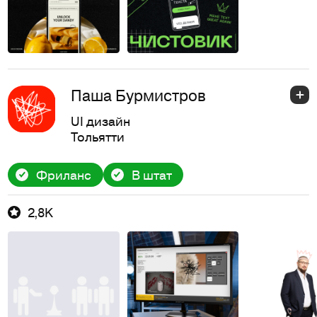
Паша Бурмистров
UI дизайн
Тольятти
Фриланс
В штат
2,8K