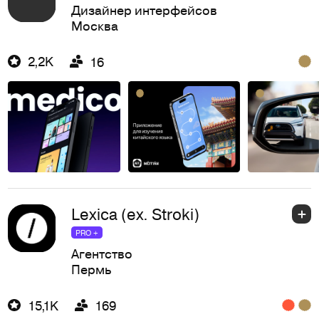
Дизайнер интерфейсов
Москва
2,2K
16
Lexica (ex. Stroki)
PRO +
Агентство
Пермь
15,1K
169