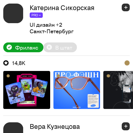
Катерина Сикорская
PRO +
UI дизайн
+2
Санкт-Петербург
Фриланс
В штат
14,8K
Вера Кузнецова