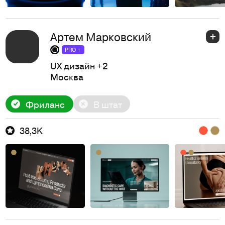
Артем Марковский
PRO +
UX дизайн
+2
Москва
Фриланс
В штат
38,3K