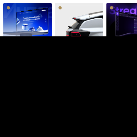
Никитá Новá
Брендинг
Санкт-Петербург
14,7K
547