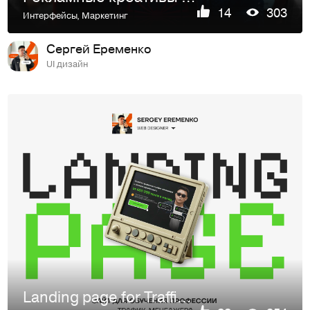
14
303
Интерфейсы
,
Маркетинг
Сергей Еременко
UI дизайн
Landing page for Traffic Manager course — Lead Hunters