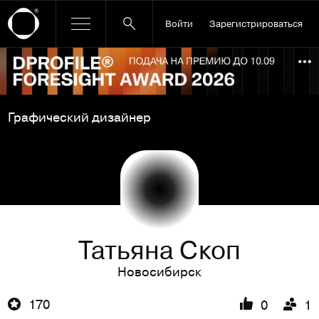
Войти
Зарегистрироваться
Ссылка баннера
По
Графический дизайнер
Татьяна Скоп
Новосибирск
170
0
1