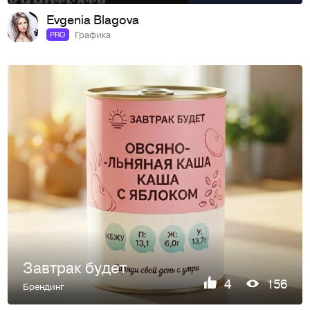
Evgenia Blagova
Графика
PRO
Завтрак будет
4
156
Брендинг