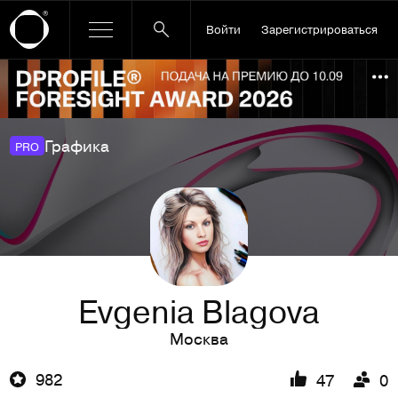
Войти
Зарегистрироваться
Ссылка баннера
По
Графика
PRO
Evgenia Blagova
Москва
982
47
0