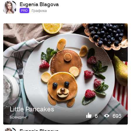
Evgenia Blagova
Графика
PRO
Little Pancakes
6
695
Брендинг
Evgenia Blagova