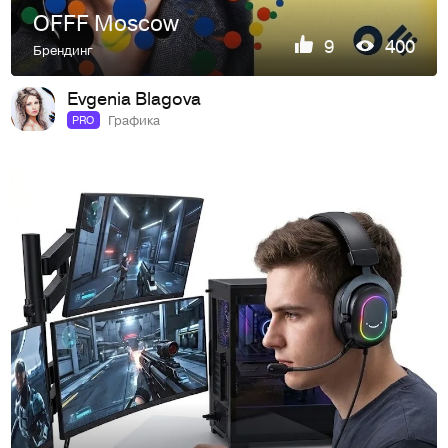
OFFF Moscow
9
400
Брендинг
Evgenia Blagova
Графика
PRO