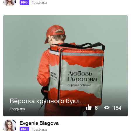
Графика
PRO
Вёрстка крупного буклета.
6
184
Графика
Evgenia Blagova
Графика
PRO