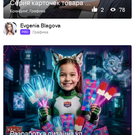
Серия карточек товара для игровых наушников.
2
78
Брендинг
,
Графика
Evgenia Blagova
Графика
PRO
Разработка дизайна упаковки для серии “Лучистик Мороженое”.