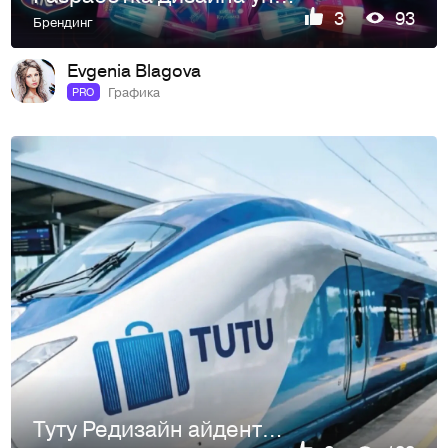
3
93
Брендинг
Evgenia Blagova
Графика
PRO
Туту Редизайн айдентики.