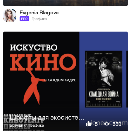
Evgenia Blagova
Графика
PRO
Шрифты для экосистемы бренда «Пионер»
5
553
Брендинг
,
Графика