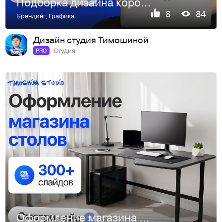
Подборка дизайна коробок
8
84
Брендинг
,
Графика
Дизайн студия Тимошиной
Студия
PRO
Оформление магазина столов / Инфографика для маркетплейсов …