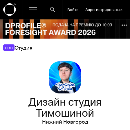
Войти
Зарегистрироваться
Ссылка баннера
По
Студия
PRO
Дизайн студия
Тимошиной
Нижний Новгород