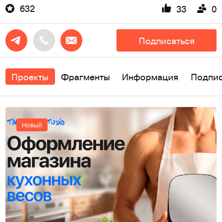
632
33
0
Подписаться
Проекты
Фрагменты
Информация
Подпи
Новый