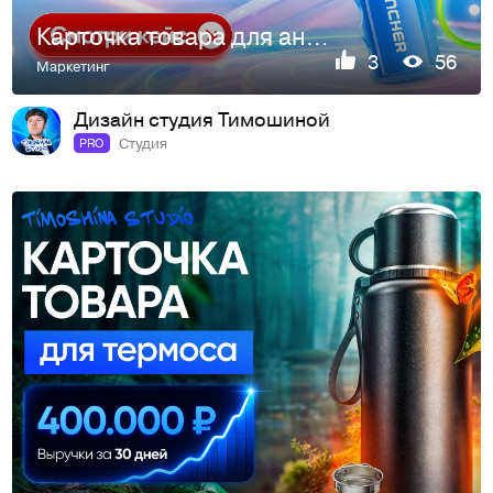
Карточка товара для анстистресса WB
3
56
Маркетинг
Дизайн студия Тимошиной
Студия
PRO