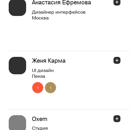
Анастасия Ефремова
Дизайнер интерфейсов
Москва
Женя Карма
UI дизайн
Пенза
1
1
Oxem
Студия