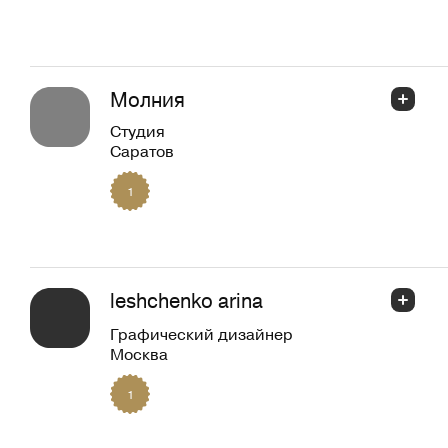
Молния
Студия
Саратов
1
leshchenko arina
Графический дизайнер
Москва
1