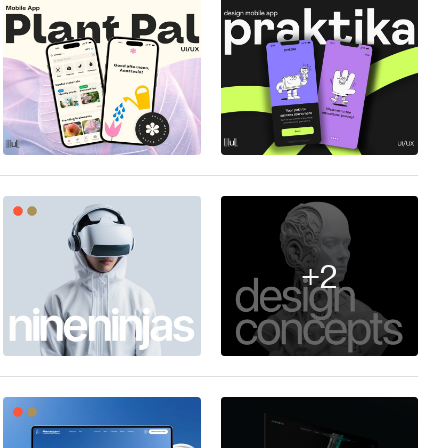
14
20
+2
390