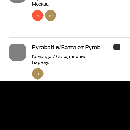
Москва
4
10
Pyrobattle/Баттл от Pyrobyte
Команда / Объединение
Барнаул
3
Снежана Литонова
Дизайнер интерфейсов
Ростов-на-Дону