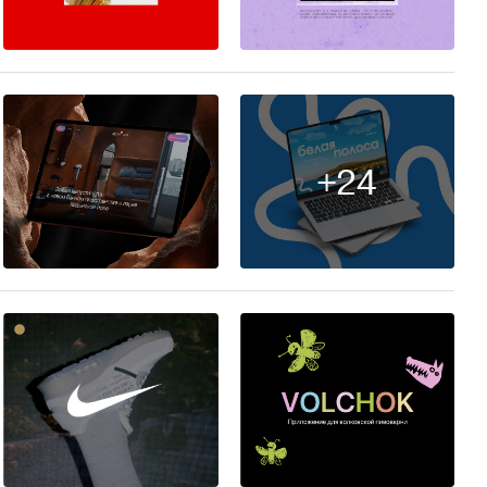
61
40
+24
19
63
36