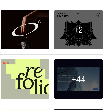
+2
46
+44
185