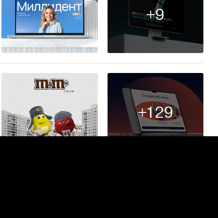
+9
174
+129
41
+5