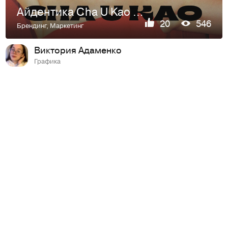
Айдентика Cha U Kao на предметных носителях x курс SkillBox
20
546
Брендинг
,
Маркетинг
Виктория Адаменко
Графика