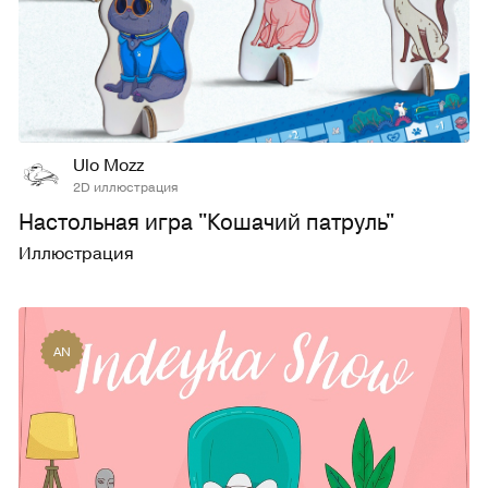
31
709
Ulo Mozz
2D иллюстрация
Настольная игра "Кошачий патруль"
Иллюстрация
AN