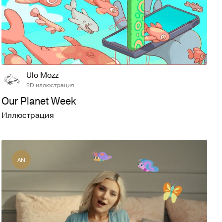
22
693
Ulo Mozz
2D иллюстрация
Our Planet Week
Иллюстрация
AN