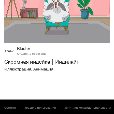
72
966
Blaster
Студия, 2 соавтора
Скромная индейка | Индилайт
Иллюстрация
,
Анимация
Оферта
Правила пользования
Политика конфиденциальности