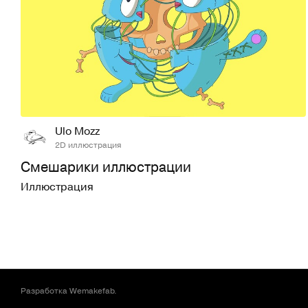
39
565
Ulo Mozz
2D иллюстрация
Смешарики иллюстрации
Иллюстрация
Разработка
Wemakefab
.