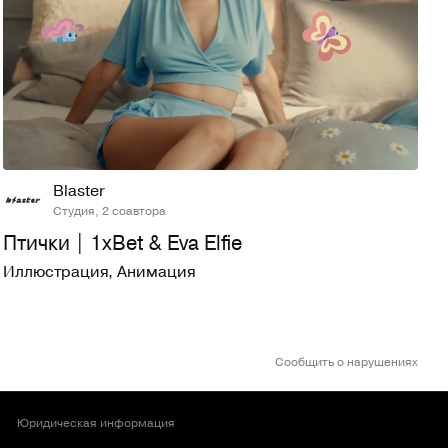
72
2,9K
Blaster
Студия, 2 соавтора
Птички | 1xBet & Eva Elfie
Иллюстрация
,
Анимация
Сообщить о нарушениях
Юридическая информация