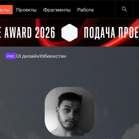
исты
Проекты
Фрагменты
Работа
UI дизайн
Узбекистан
PRO