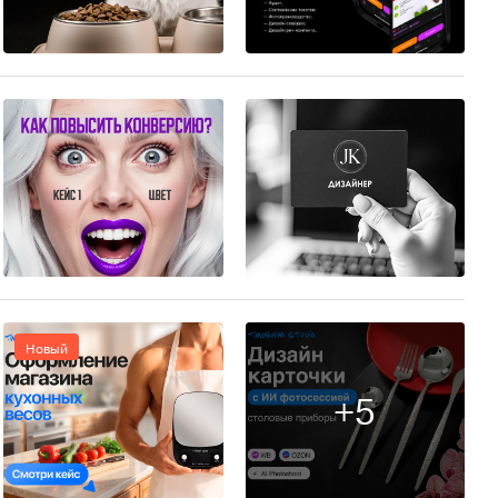
36
46
5
3
Новый
+5
5