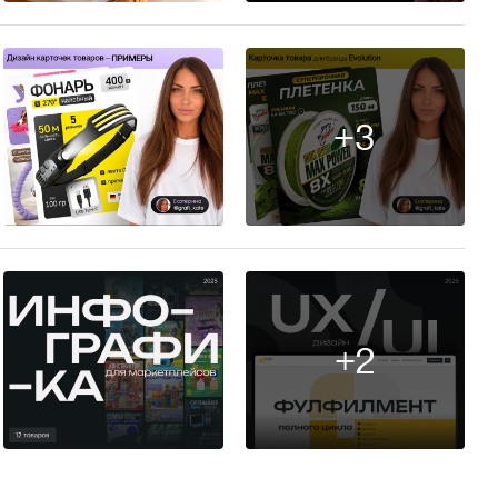
+3
4
+2
8