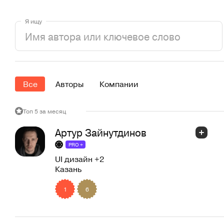
Я ищу
Все
Авторы
Компании
Топ 5 за месяц
Артур Зайнутдинов
PRO +
UI дизайн
+2
Казань
1
6