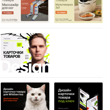
7
6
8