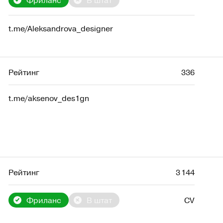
t.me/Aleksandrova_designer
Рейтинг
336
t.me/aksenov_des1gn
Рейтинг
3 144
Фриланс
В штат
CV