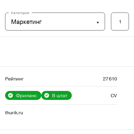
Категория
Маркетинг
1
Рейтинг
27 610
Фриланс
В штат
CV
thurik.ru