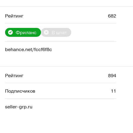
Рейтинг
682
Фриланс
В штат
behance.net/fccf6f8c
Рейтинг
894
Подписчиков
11
seller-grp.ru