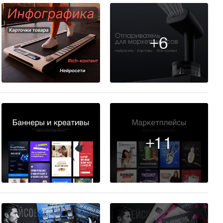
+6
6
+11
74