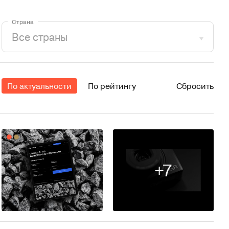
Страна
По актуальности
По рейтингу
Сбросить
+7
306