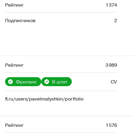
Рейтинг
1 374
Подписчиков
2
Рейтинг
3 989
Фриланс
В штат
CV
fl.ru/users/pavelmalyshkin/portfolio
Рейтинг
1 576