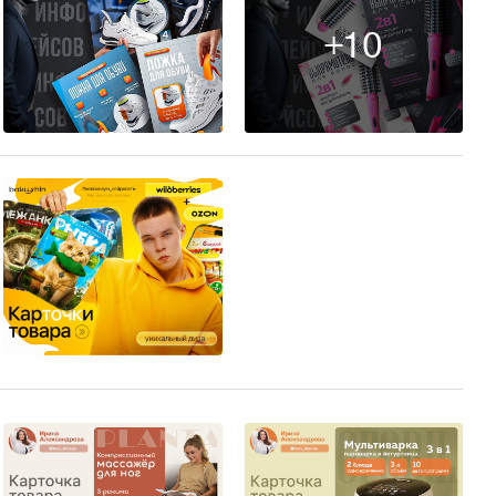
+10
13
11