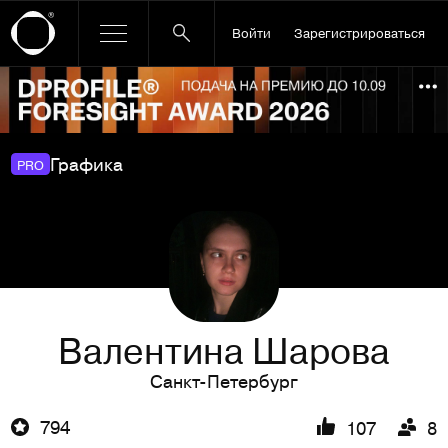
Войти
Зарегистрироваться
Ссылка баннера
По
Графика
PRO
Валентина Шарова
Санкт-Петербург
794
107
8