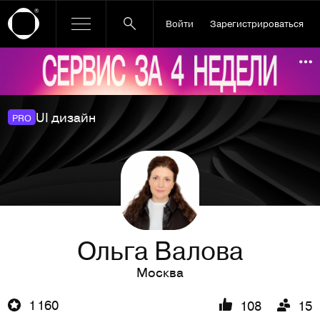
Войти
Зарегистрироваться
Ссылка баннера
По
UI дизайн
PRO
Ольга Валова
Москва
1 160
108
15