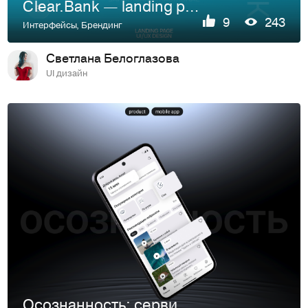
Clear.Bank — landing page
9
243
Интерфейсы
,
Брендинг
Светлана Белоглазова
UI дизайн
Осознанность: сервис по заботе о ментальном здоровье