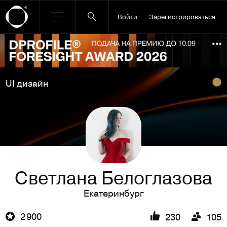
Войти
Зарегистрироваться
Ссылка баннера
По
UI дизайн
Светлана Белоглазова
Екатеринбург
2 900
230
105