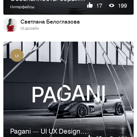
17
199
Интерфейсы
Светлана Белоглазова
UI дизайн
UI
Pagani — UI UX Design Concept