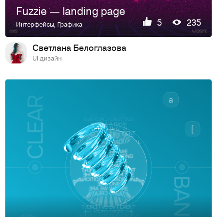
Fuzzie — landing page
5
235
Интерфейсы
,
Графика
Светлана Белоглазова
UI дизайн