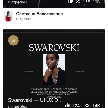
65
1,1K
Интерфейсы
Светлана Белоглазова
UI дизайн
UI
Swarovski — UI UX Design Concept
124
1,4K
Интерфейсы