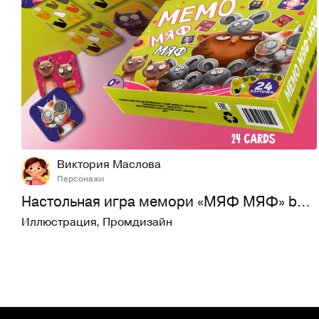
34
265
Виктория Маслова
Персонажи
Настольная игра мемори «МЯФ МЯФ» board game
Иллюстрация
,
Промдизайн