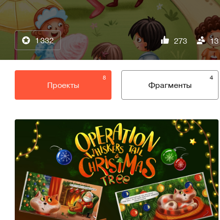
1 332
273
13
8
4
Проекты
Фрагменты