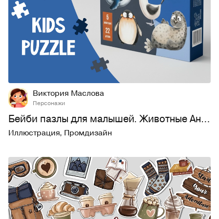
44
272
Виктория Маслова
Персонажи
Бейби пазлы для малышей. Животные Антарктиды. Kids puzzle
Иллюстрация
,
Промдизайн