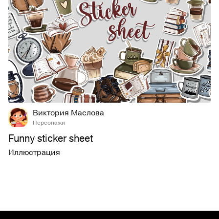
48
490
Виктория Маслова
Персонажи
Funny sticker sheet
Иллюстрация