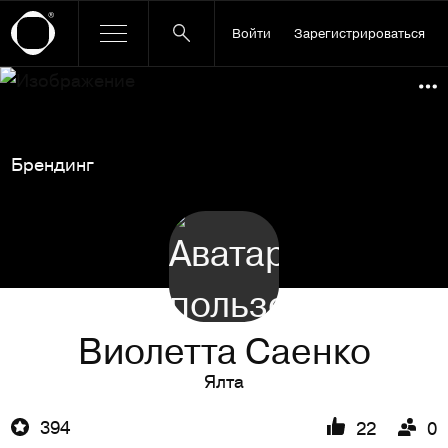
Войти
Зарегистрироваться
Ссылка баннера
По
Брендинг
Виолетта Саенко
Ялта
394
22
0