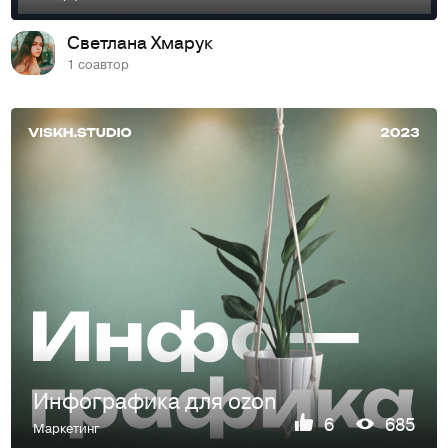
Светлана Хмарук
1 соавтор
Инфографика для ozon
6
685
Маркетинг