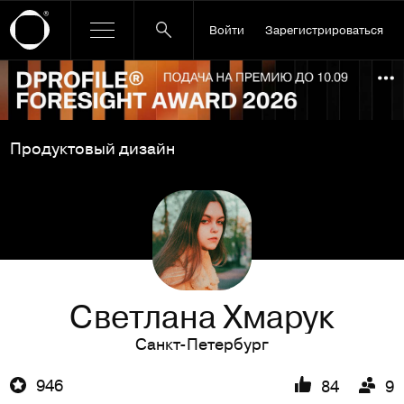
Войти
Зарегистрироваться
Ссылка баннера
По
Продуктовый дизайн
Светлана Хмарук
Санкт-Петербург
946
84
9