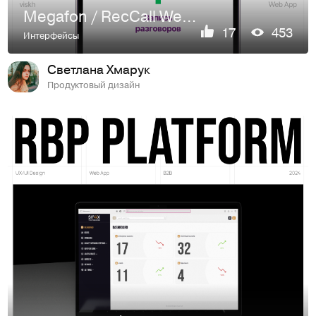
Megafon / RecCall WebApp
17
453
Интерфейсы
Светлана Хмарук
Продуктовый дизайн