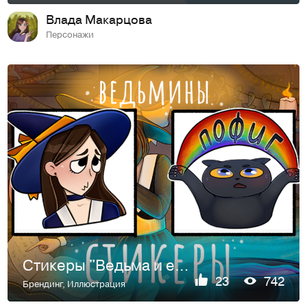
Влада Макарцова
Персонажи
Стикеры "Ведьма и ее кот"
23
742
Брендинг
,
Иллюстрация