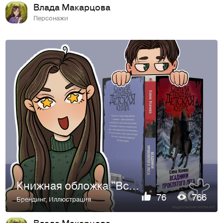
Влада Макарцова
Персонажи
Книжная обложка "Всадники проклятого леса"
76
766
Брендинг
,
Иллюстрация
Влада Макарцова