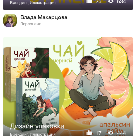
25
634
Брендинг
,
Иллюстрация
Влада Макарцова
Персонажи
Дизайн упаковки
17
444
Брендинг
,
Иллюстрация