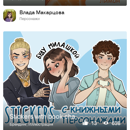
Влада Макарцова
Персонажи
Stickers with book characters
13
638
Брендинг
,
Иллюстрация