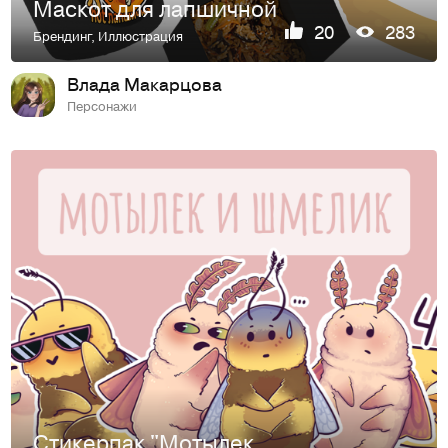
Маскот для лапшичной
20
283
Брендинг
,
Иллюстрация
Влада Макарцова
Персонажи
Стикерпак "Мотылек и Шмелик"