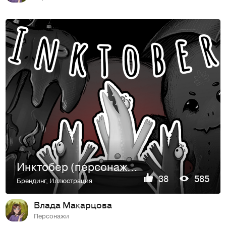
Инктобер (персонажи и предметы)
38
585
Брендинг
,
Иллюстрация
Влада Макарцова
Персонажи