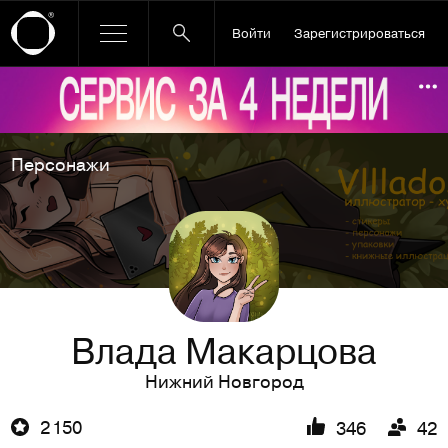
Войти
Зарегистрироваться
Ссылка баннера
По
Персонажи
Влада Макарцова
Нижний Новгород
2 150
346
42