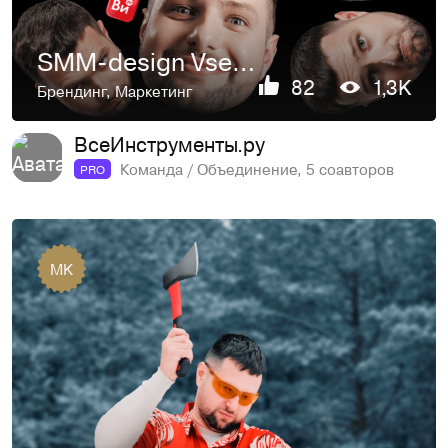
SMM-design VseInstrumenti.ru
82
1,3K
Брендинг
,
Маркетинг
ВсеИнструменты.ру
Команда / Объединение, 5 соавторов
PRO
MK