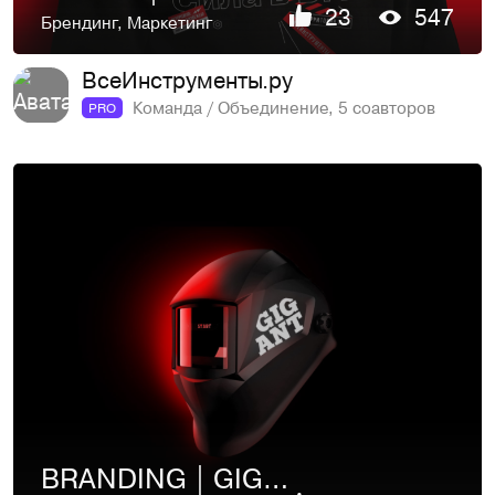
23
547
Брендинг
,
Маркетинг
ВсеИнструменты.ру
Команда / Объединение, 5 соавторов
PRO
BRANDING | GIGANT | VI.RU