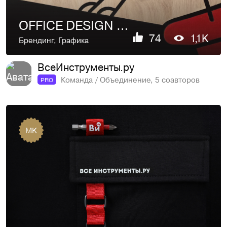
OFFICE DESIGN | VI.RU
74
1,1K
Брендинг
,
Графика
ВсеИнструменты.ру
Команда / Объединение, 5 соавторов
PRO
MK