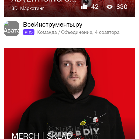
42
630
3D
,
Маркетинг
ВсеИнструменты.ру
Команда / Объединение, 4 соавтора
PRO
MERCH | SKLAD UMA | VI.RU