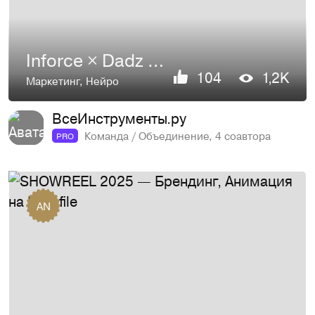
Inforce × Dadz Racing | Айдентика
104
1,2K
Маркетинг
,
Нейро
ВсеИнструменты.ру
Команда / Объединение, 4 соавтора
PRO
AN