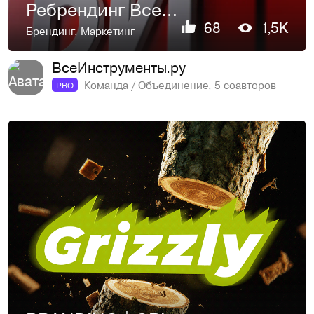
Ребрендинг ВсеИнструменты.ру
68
1,5K
Брендинг
,
Маркетинг
ВсеИнструменты.ру
Команда / Объединение, 5 соавторов
PRO