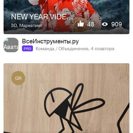
NEW YEAR VIDEO | DIY MALDIVES | VI.RU
48
909
3D
,
Маркетинг
ВсеИнструменты.ру
Команда / Объединение, 4 соавтора
PRO
GR