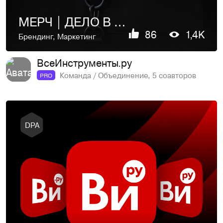
МЕРЧ | ДЕЛО В ДЕТАЛЯХ | VI.RU
86
1,4K
Брендинг
,
Маркетинг
ВсеИнструменты.ру
Команда / Объединение, 5 соавторов
PRO
DPA