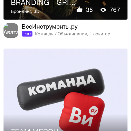
BRANDING | GRIZZLY | VI.RU
38
767
Брендинг
,
3D
ВсеИнструменты.ру
Команда / Объединение, 1 соавтор
PRO