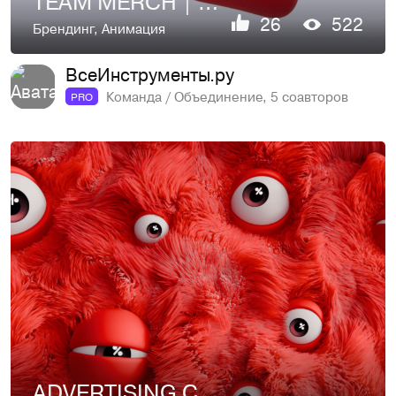
TEAM MERCH | MINIMALISM | VI.RU
26
522
Брендинг
,
Анимация
ВсеИнструменты.ру
Команда / Объединение, 5 соавторов
PRO
ADVERTISING CAMPAIGN | SALES MONSTER | VI.RU