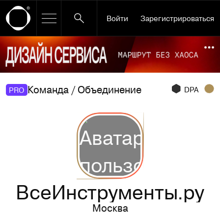
Войти
Зарегистрироваться
Ссылка баннера
По
Команда / Объединение
DPA
PRO
ВсеИнструменты.ру
Москва