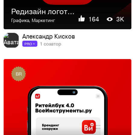
Редизайн логотипа и графика «ВсеИнструменты.ру»
164
3K
Графика
,
Маркетинг
Александр Кисков
1 соавтор
PRO +
BR