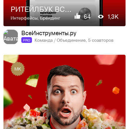
РИТЕЙЛБУК ВСЕИНСТРУМЕНТЫ.РУ | RETAIL SYSTEM | VI.RU |
64
1,3K
Интерфейсы
,
Брендинг
ВсеИнструменты.ру
Команда / Объединение, 5 соавторов
PRO
MK